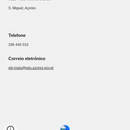
S. Miguel, Açores
Telefone
296 440 010
Correio eletrónico
ebi.maia@edu.azores.gov.pt