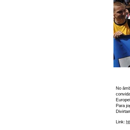
No âmb
convida
Europei
Para jo
Divirta
Link:
ht