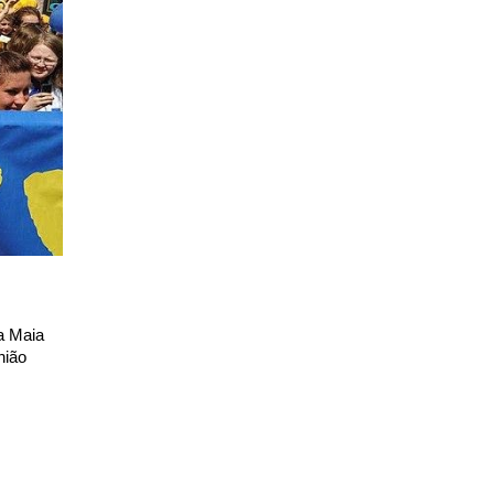
a Maia
nião