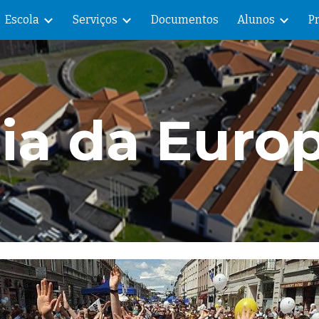
Escola
Serviços
Documentos
Alunos
P
ip to main content
Skip to navigat
ia da Euro