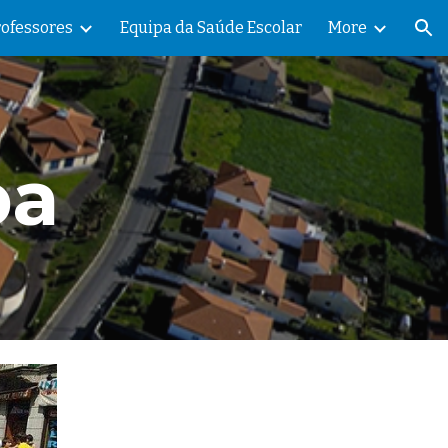
rofessores
Equipa da Saúde Escolar
More
ion
pa